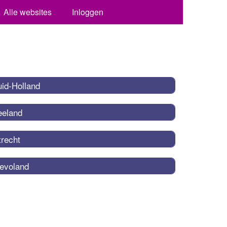
Alle websites
Inloggen
uid-Holland
eeland
trecht
levoland