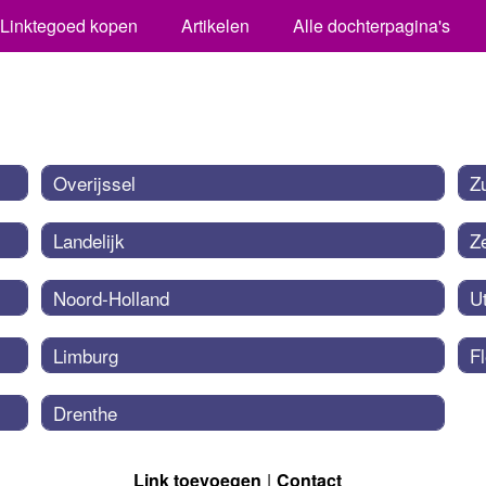
Linktegoed kopen
Artikelen
Alle dochterpagina's
Overijssel
Z
Landelijk
Z
Noord-Holland
U
Limburg
F
Drenthe
Link toevoegen
Contact