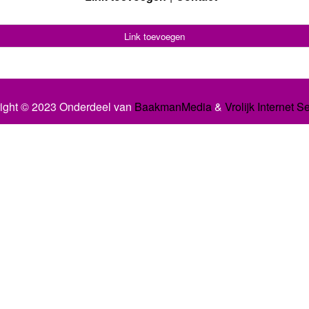
Link toevoegen
ight © 2023 Onderdeel van
BaakmanMedia
&
Vrolijk Internet S